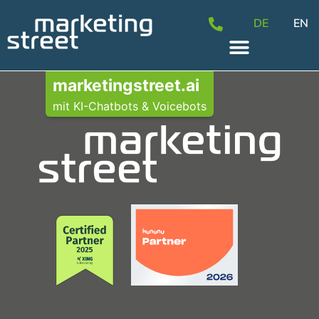
DE
EN
marketingstreet.ai
mit KI-Chatbots & Voicebots