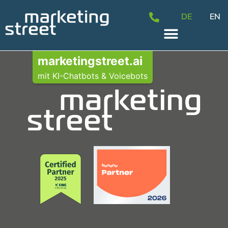
DE
EN
marketingstreet.ai
mit KI-Chatbots & Voicebots