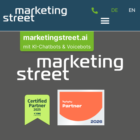
DE
EN
marketingstreet.ai
mit KI-Chatbots & Voicebots