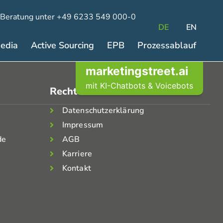
 Beratung unter +49 6233 549 000-0
DE
EN
Media
Active Sourcing
EPB
Prozessablauf
marketingstreet.ai
mit KI-Chatbots & Voicebots
Rechtliches
Datenschutzerklärung
Impressum
de
AGB
Karriere
Kontakt